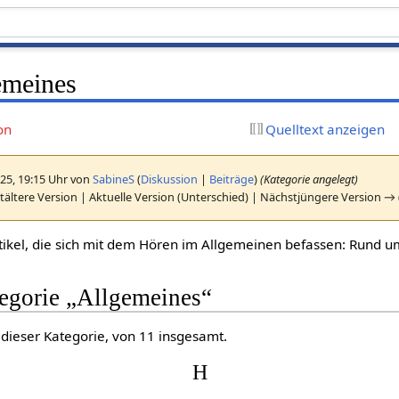
emeines
on
Quelltext anzeigen
025, 19:15 Uhr von
SabineS
(
Diskussion
|
Beiträge
)
(Kategorie angelegt)
ältere Version | Aktuelle Version (Unterschied) | Nächstjüngere Version →
rtikel, die sich mit dem Hören im Allgemeinen befassen: Rund u
tegorie „Allgemeines“
 dieser Kategorie, von 11 insgesamt.
H