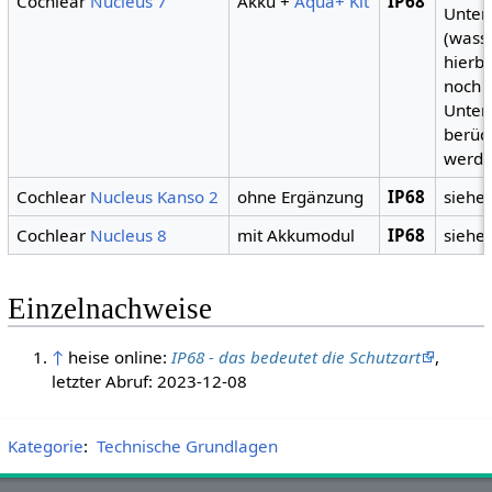
Cochlear
Nucleus 7
Akku +
Aqua+ Kit
IP68
Unter
(wasse
hierb
noch 
Unter
berück
werde
Cochlear
Nucleus Kanso 2
ohne Ergänzung
IP68
siehe
Cochlear
Nucleus 8
mit Akkumodul
IP68
siehe
Einzelnachweise
↑
heise online:
IP68 - das bedeutet die Schutzart
,
letzter Abruf: 2023-12-08
Kategorie
:
Technische Grundlagen