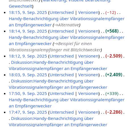
n
n
Gewechselt
g
f
18:15, 9. Sep. 2025
Unterschied
Versionen
−12
a
Handy-Benachrichtigung über Vibrationssignalempfänger
9
s
an Empfängerwecker
→
Alternative
.
s
18:14, 9. Sep. 2025
Unterschied
Versionen
+568
S
u
Handy-Benachrichtigung über Vibrationssignalempfänger
e
n
an Empfängerwecker
→
Beispiel für einen
p
g
Vibrationssignalempfänger mit Blitzlichtwecker
t
18:12, 9. Sep. 2025
Unterschied
Versionen
−2.509
e
Diskussion:Handy-Benachrichtigung über
m
Vibrationssignalempfänger an Empfängerwecker
b
K
18:03, 9. Sep. 2025
Unterschied
Versionen
+2.409
e
e
Diskussion:Handy-Benachrichtigung über
r
i
Vibrationssignalempfänger an Empfängerwecker
2
n
K
17:50, 9. Sep. 2025
Unterschied
Versionen
+339
0
e
e
Handy-Benachrichtigung über Vibrationssignalempfänger
2
B
i
an Empfängerwecker
5
e
n
K
17:47, 9. Sep. 2025
Unterschied
Versionen
−2.286
a
e
e
Diskussion:Handy-Benachrichtigung über
r
B
i
Vibrationssignalempfänger an Empfängerwecker