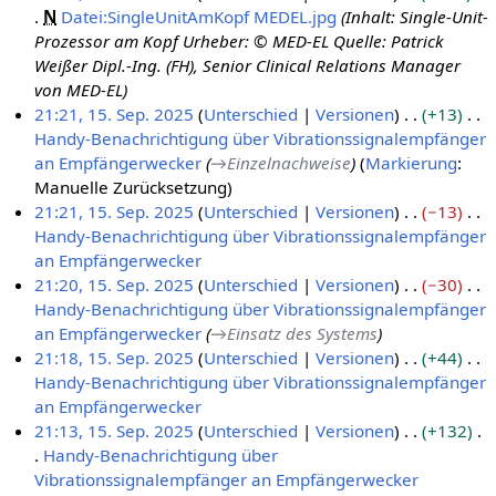
N
Datei:SingleUnitAmKopf MEDEL.jpg
Inhalt: Single-Unit-
O
Prozessor am Kopf Urheber: © MED-EL Quelle: Patrick
k
Weißer Dipl.-Ing. (FH), Senior Clinical Relations Manager
t
von MED-EL
o
21:21, 15. Sep. 2025
Unterschied
Versionen
+13
b
Handy-Benachrichtigung über Vibrationssignalempfänger
1
e
an Empfängerwecker
→
Einzelnachweise
Markierung
:
5
r
Manuelle Zurücksetzung
.
2
21:21, 15. Sep. 2025
Unterschied
Versionen
−13
S
0
Handy-Benachrichtigung über Vibrationssignalempfänger
e
2
an Empfängerwecker
p
5
K
21:20, 15. Sep. 2025
Unterschied
Versionen
−30
t
e
Handy-Benachrichtigung über Vibrationssignalempfänger
e
i
an Empfängerwecker
→
Einsatz des Systems
m
n
21:18, 15. Sep. 2025
Unterschied
Versionen
+44
b
e
Handy-Benachrichtigung über Vibrationssignalempfänger
e
B
an Empfängerwecker
r
e
K
21:13, 15. Sep. 2025
Unterschied
Versionen
+132
2
a
e
Handy-Benachrichtigung über
0
r
i
Vibrationssignalempfänger an Empfängerwecker