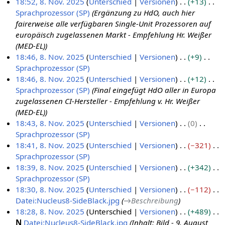
18:52, 8. Nov. 2025
Unterschied
Versionen
+13
Sprachprozessor (SP)
Ergänzung zu HdO, auch hier
8
fairerweise alle verfügbaren Single-Unit Prozessoren auf
.
europäisch zugelassenen Markt - Empfehlung Hr. Weißer
N
(MED-EL)
o
18:46, 8. Nov. 2025
Unterschied
Versionen
+9
v
Sprachprozessor (SP)
e
K
18:46, 8. Nov. 2025
Unterschied
Versionen
+12
m
e
Sprachprozessor (SP)
Final eingefügt HdO aller in Europa
b
i
zugelassenen CI-Hersteller - Empfehlung v. Hr. Weißer
e
n
(MED-EL)
r
e
18:43, 8. Nov. 2025
Unterschied
Versionen
0
2
B
Sprachprozessor (SP)
0
e
K
18:41, 8. Nov. 2025
Unterschied
Versionen
−321
2
a
e
Sprachprozessor (SP)
5
r
i
K
18:39, 8. Nov. 2025
Unterschied
Versionen
+342
b
n
e
Sprachprozessor (SP)
e
e
i
K
18:30, 8. Nov. 2025
Unterschied
Versionen
−112
i
B
n
e
Datei:Nucleus8-SideBlack.jpg
→
Beschreibung
t
e
e
i
18:28, 8. Nov. 2025
Unterschied
Versionen
+489
u
a
B
n
N
Datei:Nucleus8-SideBlack.jpg
Inhalt: Bild - 9. August