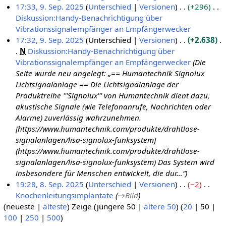
b
e
n
K
17:33, 9. Sep. 2025
Unterschied
Versionen
+296
e
a
e
e
Diskussion:Handy-Benachrichtigung über
i
r
B
i
Vibrationssignalempfänger an Empfängerwecker
t
b
e
n
K
17:32, 9. Sep. 2025
Unterschied
Versionen
+2.638
u
e
a
e
e
N
Diskussion:Handy-Benachrichtigung über
n
i
r
B
i
Vibrationssignalempfänger an Empfängerwecker
Die
g
t
b
e
n
Seite wurde neu angelegt: „== Humantechnik Signolux
s
u
e
a
e
Lichtsignalanlage == Die Lichtsignalanlage der
z
n
i
r
B
Produktreihe '''Signolux''' von Humantechnik dient dazu,
u
g
t
b
e
akustische Signale (wie Telefonanrufe, Nachrichten oder
s
s
u
e
a
Alarme) zuverlässig wahrzunehmen.
a
z
n
i
r
[https://www.humantechnik.com/produkte/drahtlose-
m
u
g
t
b
signalanlagen/lisa-signolux-funksystem]
m
s
s
u
e
(https://www.humantechnik.com/produkte/drahtlose-
e
a
z
n
i
signalanlagen/lisa-signolux-funksystem) Das System wird
n
m
u
g
t
insbesondere für Menschen entwickelt, die dur…“
f
m
s
s
u
19:28, 8. Sep. 2025
Unterschied
Versionen
−2
a
e
a
z
n
Knochenleitungsimplantate
→
Bild
8
s
n
m
u
g
(
neueste
|
älteste
) Zeige (
jüngere 50
|
ältere 50
) (
20
|
50
|
.
s
f
m
s
s
100
|
250
|
500
)
S