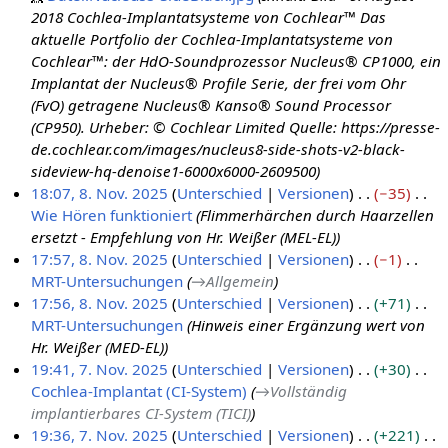
n
r
e
e
2018 Cochlea-Implantatsysteme von Cochlear™ Das
g
b
a
B
aktuelle Portfolio der Cochlea-Implantatsysteme von
s
e
r
e
Cochlear™: der HdO-Soundprozessor Nucleus® CP1000, ein
z
i
b
a
Implantat der Nucleus® Profile Serie, der frei vom Ohr
u
t
e
r
(FvO) getragene Nucleus® Kanso® Sound Processor
s
u
i
b
(CP950). Urheber: © Cochlear Limited Quelle: https://presse-
a
n
t
e
de.cochlear.com/images/nucleus8-side-shots-v2-black-
m
g
u
i
sideview-hq-denoise1-6000x6000-2609500
m
s
n
t
18:07, 8. Nov. 2025
Unterschied
Versionen
−35
e
z
g
u
Wie Hören funktioniert
Flimmerhärchen durch Haarzellen
n
u
s
n
ersetzt - Empfehlung von Hr. Weißer (MEL-EL)
f
s
z
g
17:57, 8. Nov. 2025
Unterschied
Versionen
−1
a
a
u
s
MRT-Untersuchungen
→
Allgemein
s
m
s
z
17:56, 8. Nov. 2025
Unterschied
Versionen
+71
s
m
a
u
MRT-Untersuchungen
Hinweis einer Ergänzung wert von
u
e
m
s
Hr. Weißer (MED-EL)
n
n
m
a
19:41, 7. Nov. 2025
Unterschied
Versionen
+30
g
f
e
m
Cochlea-Implantat (CI-System)
→
Vollständig
7
a
n
m
implantierbares CI-System (TICI)
.
s
f
e
19:36, 7. Nov. 2025
Unterschied
Versionen
+221
N