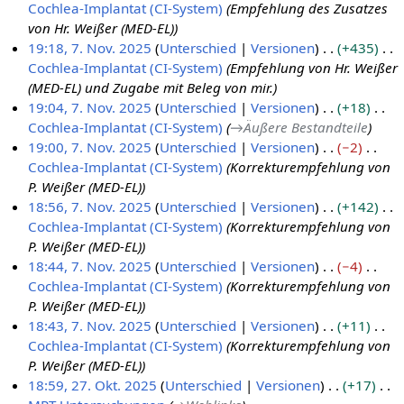
s
a
n
Cochlea-Implantat (CI-System)
Empfehlung des Zusatzes
o
u
s
f
von Hr. Weißer (MED-EL)
v
n
s
a
19:18, 7. Nov. 2025
Unterschied
Versionen
+435
e
g
u
s
Cochlea-Implantat (CI-System)
Empfehlung von Hr. Weißer
m
n
s
(MED-EL) und Zugabe mit Beleg von mir.
b
g
u
19:04, 7. Nov. 2025
Unterschied
Versionen
+18
e
n
Cochlea-Implantat (CI-System)
→
Äußere Bestandteile
r
g
19:00, 7. Nov. 2025
Unterschied
Versionen
−2
2
Cochlea-Implantat (CI-System)
Korrekturempfehlung von
0
P. Weißer (MED-EL)
2
18:56, 7. Nov. 2025
Unterschied
Versionen
+142
5
Cochlea-Implantat (CI-System)
Korrekturempfehlung von
P. Weißer (MED-EL)
18:44, 7. Nov. 2025
Unterschied
Versionen
−4
Cochlea-Implantat (CI-System)
Korrekturempfehlung von
P. Weißer (MED-EL)
18:43, 7. Nov. 2025
Unterschied
Versionen
+11
Cochlea-Implantat (CI-System)
Korrekturempfehlung von
P. Weißer (MED-EL)
18:59, 27. Okt. 2025
Unterschied
Versionen
+17