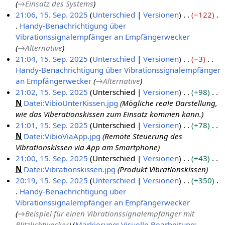
2
b
n
→
Einsatz des Systems
5
e
e
21:06, 15. Sep. 2025
Unterschied
Versionen
−122
i
B
Handy-Benachrichtigung über
t
e
Vibrationssignalempfänger an Empfängerwecker
u
a
→
Alternative
n
r
21:04, 15. Sep. 2025
Unterschied
Versionen
−3
g
b
Handy-Benachrichtigung über Vibrationssignalempfänger
s
e
an Empfängerwecker
→
Alternative
z
i
21:02, 15. Sep. 2025
Unterschied
Versionen
+98
u
t
N
Datei:VibioUnterKissen.jpg
Mögliche reale Darstellung,
s
u
wie das Viberationskissen zum Einsatz kommen kann.
a
n
21:01, 15. Sep. 2025
Unterschied
Versionen
+78
m
g
N
Datei:VibioViaApp.jpg
Remote Steuerung des
m
s
Vibrationskissen via App am Smartphone
e
z
21:00, 15. Sep. 2025
Unterschied
Versionen
+43
n
u
N
Datei:Vibrationskissen.jpg
Produkt Vibrationskissen
f
s
20:19, 15. Sep. 2025
Unterschied
Versionen
+350
a
a
Handy-Benachrichtigung über
s
m
Vibrationssignalempfänger an Empfängerwecker
s
m
→
Beispiel für einen Vibrationssignalempfänger mit
u
e
Blitzlichtwecker
Markierung
:
Visuelle Bearbeitung: