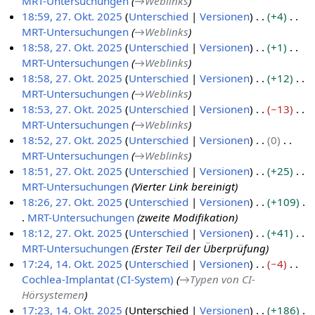
MRT-Untersuchungen
→
Weblinks
2
18:59, 27. Okt. 2025
Unterschied
Versionen
+4
7
MRT-Untersuchungen
→
Weblinks
.
18:58, 27. Okt. 2025
Unterschied
Versionen
+1
O
MRT-Untersuchungen
→
Weblinks
k
18:58, 27. Okt. 2025
Unterschied
Versionen
+12
t
MRT-Untersuchungen
→
Weblinks
o
18:53, 27. Okt. 2025
Unterschied
Versionen
−13
b
MRT-Untersuchungen
→
Weblinks
e
18:52, 27. Okt. 2025
Unterschied
Versionen
0
r
MRT-Untersuchungen
→
Weblinks
2
18:51, 27. Okt. 2025
Unterschied
Versionen
+25
0
MRT-Untersuchungen
Vierter Link bereinigt
2
18:26, 27. Okt. 2025
Unterschied
Versionen
+109
5
MRT-Untersuchungen
zweite Modifikation
18:12, 27. Okt. 2025
Unterschied
Versionen
+41
MRT-Untersuchungen
Erster Teil der Überprüfung
17:24, 14. Okt. 2025
Unterschied
Versionen
−4
Cochlea-Implantat (CI-System)
→
Typen von CI-
1
Hörsystemen
4
17:23, 14. Okt. 2025
Unterschied
Versionen
+186
.