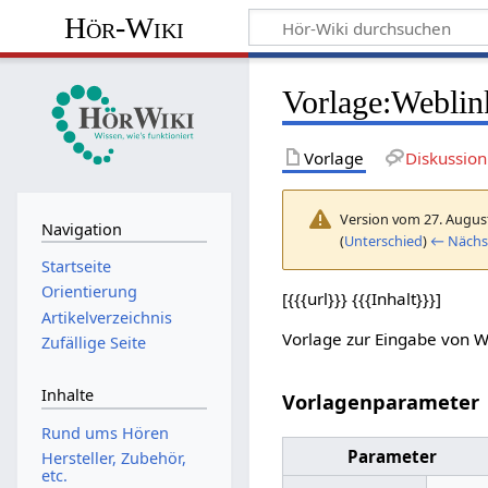
Hör-Wiki
Vorlage
:
Weblin
Vorlage
Diskussion
Version vom 27. Augus
Navigation
(
Unterschied
)
← Nächst
Startseite
Orientierung
[{{{url}}} {{{Inhalt}}}]
Artikelverzeichnis
Vorlage zur Eingabe von W
Zufällige Seite
Inhalte
Vorlagenparameter
Rund ums Hören
Parameter
Hersteller, Zubehör,
etc.