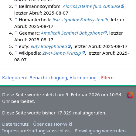
↑
Bellmann&Symfom:
Alarmsysteme fürs Zuhause
,
letzter Abruf: 2025-08-07
↑
Humantechnik:
lisa-signolux Funksystem
, letzter
Abruf: 2025-08-17
↑
Geemarc:
Amplicall Sentinel Babyphone
, letzter
Abruf: 2025-08-17
↑
eufy:
eufy Babyphonea
, letzter Abruf: 2025-08-17
↑
Wikipedia:
Zwei-Sinne-Prinzip
, letzter Abruf: 2025-
08-07
Kategorien
:
Benachrichtigung, Alarmierung
Eltern
Diese Seite wurde zuletzt am 5. Februar 2026 um 10:54
Uhr bearbeitet.
Diese Seite wurde bisher 17.829-mal abgerufen.
Datenschutz
Über das Hör-Wiki
Impressum/Haftungsausschluss
Einwilligung widerrufen