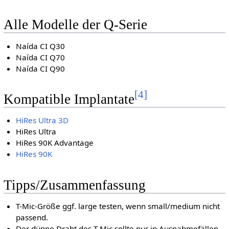
Alle Modelle der Q-Serie
Naída CI Q30
Naída CI Q70
Naída CI Q90
[
4
]
Kompatible Implantate
HiRes Ultra 3D
HiRes Ultra
HiRes 90K Advantage
HiRes 90K
Tipps/Zusammenfassung
T-Mic-Größe ggf. large testen, wenn small/medium nicht
passend.
Der dünne Draht des T-Mic sollte nur in Ausnahmefällen