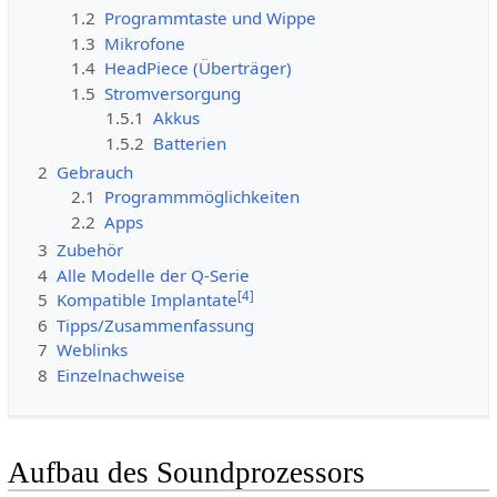
1.2
Programmtaste und Wippe
1.3
Mikrofone
1.4
HeadPiece (Überträger)
1.5
Stromversorgung
1.5.1
Akkus
1.5.2
Batterien
2
Gebrauch
2.1
Programmmöglichkeiten
2.2
Apps
3
Zubehör
4
Alle Modelle der Q-Serie
[
4
]
5
Kompatible Implantate
6
Tipps/Zusammenfassung
7
Weblinks
8
Einzelnachweise
Aufbau des Soundprozessors