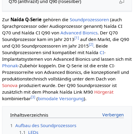
Q70 (anthrazit) und Q90 (rosesilber)
Zur
Naída Q-Serie
gehören die
Soundprozessoren
(auch
Sprachprozessor oder Audioprozessor genannt) Naída CI
Q70 und Naída CI Q90 von
Advanced Bionics
. Der Q70
[
1
]
Soundprozessor kam im Jahr 2013
auf den Markt, die Q90
[
2
]
und Q30 Soundprozessoren im Jahr 2015
. Beide
Soundprozessoren sind kompatibel mit Naída
CI
-
Implantatsystemen von Advanced Bionics und lassen sich mit
Phonak
-Zubehör koppeln. Die Q-Serie ist die erste CI-
Prozessorreihe von Advanced Bionics, die konzeptionell und
produktionstechnisch vollständig unter dem Dach von
Sonova
produziert wurde. Der Q90 Soundprozessor ist
zusätzlich mit dem Phonak Naída Link M90
Hörgerät
[
3
]
kombinierbar
(
bimodale Versorgung
).
Inhaltsverzeichnis
1
Aufbau des Soundprozessors
1.1
LEDs