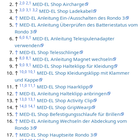
2,0
2,1
↑
MED-EL Shop Aircharge
3,0
3,1
3,2
↑
MED-EL Shop Ladekabel
↑
MED-EL Anleitung Ein-/Ausschalten des Rondo 3
↑
MED-EL Anleitung Überprüfen des Batteriestatus vom
Rondo 3
6,0
6,1
↑
MED-EL Anleitung Telespulenadapter
verwenden
↑
MED-EL Shop Telesschlinge
8,0
8,1
↑
MED-EL Anleitung Magnet wechseln
9,0
9,1
↑
MED-EL Shop Halteklipp für Kleidung
10,0
10,1
↑
MED-EL Shop Kleidungsklipp mit Klammer
und Kappe
11,0
11,1
↑
MED-EL Shop Haarklipp
↑
MED-EL Anleitung Halteklipp anbringen
13,0
13,1
↑
MED-EL Shop Activity Clip
14,0
14,1
↑
MED-EL Shop GripWearp
↑
MED-EL Shop Befestigungsschlaufe für Brillen
↑
MED-EL Anleitung Wechseln der Abdeckung vom
Rondo 3
↑
MED-EL Shop Hauptseite Rondo 3