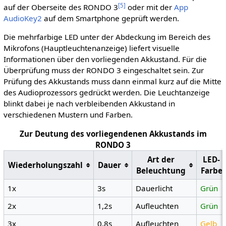
[
5
]
auf der Oberseite des RONDO 3
oder mit der
App
AudioKey2
auf dem Smartphone geprüft werden.
Die mehrfarbige LED unter der Abdeckung im Bereich des
Mikrofons (Hauptleuchtenanzeige) liefert visuelle
Informationen über den vorliegenden Akkustand. Für die
Überprüfung muss der RONDO 3 eingeschaltet sein. Zur
Prüfung des Akkustands muss dann einmal kurz auf die Mitte
des Audioprozessors gedrückt werden. Die Leuchtanzeige
blinkt dabei je nach verbleibenden Akkustand in
verschiedenen Mustern und Farben.
Zur Deutung des vorliegendenen Akkustands im
RONDO 3
Art der
LED-
Wiederholungszahl
Dauer
Beleuchtung
Farbe
1x
3s
Dauerlicht
Grün
2x
1,2s
Aufleuchten
Grün
3x
0,8s
Aufleuchten
Gelb