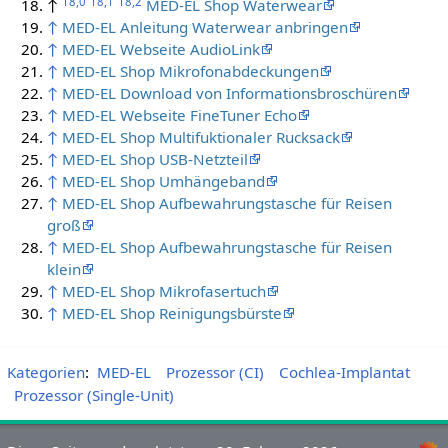
18,0
18,1
18,2
↑
MED-EL Shop Waterwear
↑
MED-EL Anleitung Waterwear anbringen
↑
MED-EL Webseite AudioLink
↑
MED-EL Shop Mikrofonabdeckungen
↑
MED-EL Download von Informationsbroschüren
↑
MED-EL Webseite FineTuner Echo
↑
MED-EL Shop Multifuktionaler Rucksack
↑
MED-EL Shop USB-Netzteil
↑
MED-EL Shop Umhängeband
↑
MED-EL Shop Aufbewahrungstasche für Reisen
groß
↑
MED-EL Shop Aufbewahrungstasche für Reisen
klein
↑
MED-EL Shop Mikrofasertuch
↑
MED-EL Shop Reinigungsbürste
Kategorien
:
MED-EL
Prozessor (CI)
Cochlea-Implantat
Prozessor (Single-Unit)