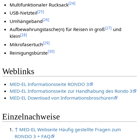
[
24
]
Multifunktionaler Rucksack
[
25
]
USB-Netzteil
[
26
]
Umhängeband
[
27
]
Aufbewahrungstasche(n) für Reisen in groß
und
[
28
]
klein
[
29
]
Mikrofasertuch
[
30
]
Reinigungsbürste
Weblinks
MED-EL Informationsseite RONDO 3
MED-EL Informationsseite zur Handhabung des Rondo 3
MED-EL Download von Informationsbroschüren
Einzelnachweise
↑
MED-EL Webseite Häufig gestellte Fragen zum
RONDO 3 + FAQ