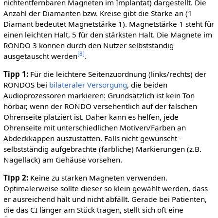
nichtentfernbaren Magneten im Implantat) dargestellt. Die
Anzahl der Diamanten bzw. Kreise gibt die Stärke an (1
Diamant bedeutet Magnetstärke 1). Magnetstärke 1 steht für
einen leichten Halt, 5 für den stärksten Halt. Die Magnete im
RONDO 3 können durch den Nutzer selbstständig
[
8
]
ausgetauscht werden
.
Tipp 1:
Für die leichtere Seitenzuordnung (links/rechts) der
RONDOS bei
bilateraler Versorgung
, die beiden
Audioprozessoren markieren: Grundsätzlich ist kein Ton
hörbar, wenn der RONDO versehentlich auf der falschen
Ohrenseite platziert ist. Daher kann es helfen, jede
Ohrenseite mit unterschiedlichen Motiven/Farben an
Abdeckkappen auszustatten. Falls nicht gewünscht -
selbstständig aufgebrachte (farbliche) Markierungen (z.B.
Nagellack) am Gehäuse vorsehen.
Tipp 2:
Keine zu starken Magneten verwenden.
Optimalerweise sollte dieser so klein gewählt werden, dass
er ausreichend hält und nicht abfällt. Gerade bei Patienten,
die das CI länger am Stück tragen, stellt sich oft eine