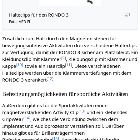
Halteclips für den RONDO 3
Foto: MED-EL
Zusätzlich zum Halt durch den Magneten stehen für
bewegungsintensive Aktivitäten drei verschiedene Halteclips
zur Verfügung, damit der RONDO 3 sicher am Platz bleibt. Ein
[
9
]
Kleidungsclip mit Klammer
, Kleidungsclip mit Klammer und
[
10
]
[
11
]
Kappe
sowie ein Haarclip
. Diese verschiedenen
Halteclips werden über die Klammervertiefungen mit dem
[
12
]
RONDO 3 verankert
.
Befestigungsmöglichkeiten für sportliche Aktivitäten
Außerdem gibt es für die Sportaktivitäten einen
[
13
]
magnetverstärkenden Activity Clip
und ein klebendes
[
14
]
GripWear
, welches die Verbindung zwischen dem
Implantat und Audioprozessor verstärken soll. Darüber
hinaus gibt es für Brillenträger*innen
[
15
]
Befestigungsschlaufen
, über die sich der Halteclip