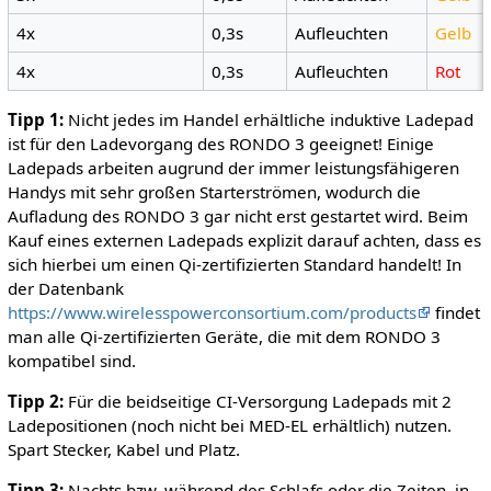
4x
0,3s
Aufleuchten
Gelb
4x
0,3s
Aufleuchten
Rot
Tipp 1:
Nicht jedes im Handel erhältliche induktive Ladepad
ist für den Ladevorgang des RONDO 3 geeignet! Einige
Ladepads arbeiten augrund der immer leistungsfähigeren
Handys mit sehr großen Starterströmen, wodurch die
Aufladung des RONDO 3 gar nicht erst gestartet wird. Beim
Kauf eines externen Ladepads explizit darauf achten, dass es
sich hierbei um einen Qi-zertifizierten Standard handelt! In
der Datenbank
https://www.wirelesspowerconsortium.com/products
findet
man alle Qi-zertifizierten Geräte, die mit dem RONDO 3
kompatibel sind.
Tipp 2:
Für die beidseitige CI-Versorgung Ladepads mit 2
Ladepositionen (noch nicht bei MED-EL erhältlich) nutzen.
Spart Stecker, Kabel und Platz.
Tipp 3:
Nachts bzw. während des Schlafs oder die Zeiten, in