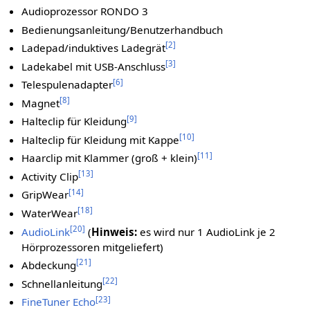
Audioprozessor RONDO 3
Bedienungsanleitung/Benutzerhandbuch
[
2
]
Ladepad/induktives Ladegrät
[
3
]
Ladekabel mit USB-Anschluss
[
6
]
Telespulenadapter
[
8
]
Magnet
[
9
]
Halteclip für Kleidung
[
10
]
Halteclip für Kleidung mit Kappe
[
11
]
Haarclip mit Klammer (groß + klein)
[
13
]
Activity Clip
[
14
]
GripWear
[
18
]
WaterWear
[
20
]
AudioLink
(
Hinweis:
es wird nur 1 AudioLink je 2
Hörprozessoren mitgeliefert)
[
21
]
Abdeckung
[
22
]
Schnellanleitung
[
23
]
FineTuner Echo