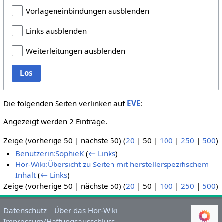
Vorlageneinbindungen ausblenden
Links ausblenden
Weiterleitungen ausblenden
Los
Die folgenden Seiten verlinken auf
EVE
:
Angezeigt werden 2 Einträge.
Zeige (
vorherige 50
|
nächste 50
) (
20
|
50
|
100
|
250
|
500
)
Benutzerin:SophieK
(
← Links
)
Hör-Wiki:Übersicht zu Seiten mit herstellerspezifischem
Inhalt
(
← Links
)
Zeige (
vorherige 50
|
nächste 50
) (
20
|
50
|
100
|
250
|
500
)
Datenschutz
Über das Hör-Wiki
Impressum/Haftungsausschluss